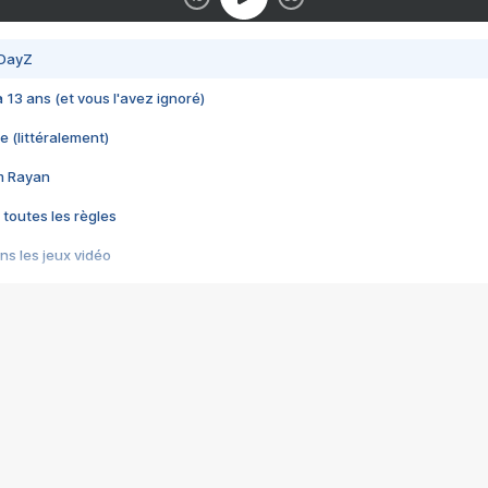
 DayZ
 a 13 ans (et vous l'avez ignoré)
e (littéralement)
im Rayan
 toutes les règles
s les jeux vidéo
us choquant de Rockstar ? - Le scandale BULLY
e plus moche de Steam
du RÊVE tourne au CAUCHEMAR
pendant 8 heures
it… à tort