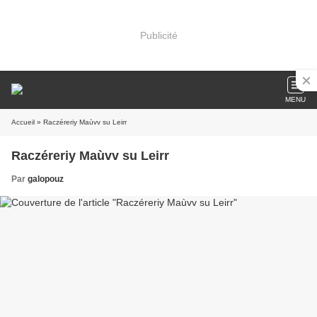
Publicité
MENU
Accueil
» Raczéreriy Maùvv su Leirr
Raczéreriy Maùvv su Leirr
Par
galopouz