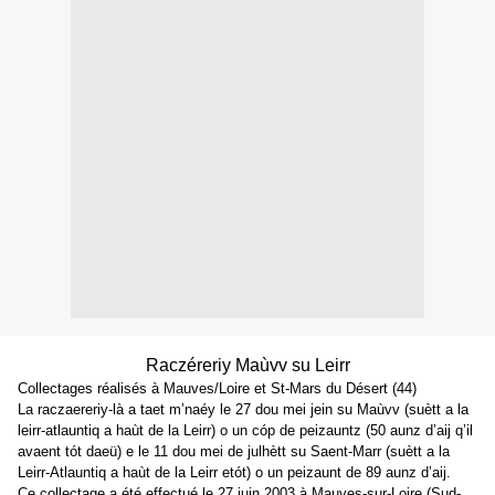
Raczéreriy Maùvv su Leirr
Collectages réalisés à Mauves/Loire et St-Mars du Désert (44)
La raczaereriy-là a taet m’naéy le 27 dou mei jein su Maùvv (suètt a la
leirr-atlauntiq a haùt de la Leirr) o un cóp de peizauntz (50 aunz d’aij q’il
avaent tót daeü) e le 11 dou mei de julhètt su Saent-Marr (suètt a la
Leirr-Atlauntiq a haùt de la Leirr etót) o un peizaunt de 89 aunz d’aij.
Ce collectage a été effectué le 27 juin 2003 à Mauves-sur-Loire (Sud-